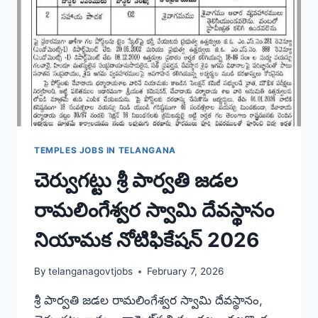
TEMPLES JOBS IN TELANGANA
చెర్వుగట్టు శ్రీ పార్వతి జడల
రామలింగేశ్వర స్వామి దేవస్థానం
నియామక నోటిఫికేషన్ 2026
By
telanganagovtjobs
February 7, 2026
శ్రీ పార్వతి జడల రామలింగేశ్వర స్వామి దేవస్థానం,