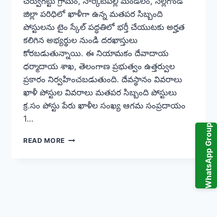
చెర్వుగట్టు గ్రామం, నార్కెట్‌పల్లి మండలం, నల్లగొండ
జిల్లా పరిధిలో ఖాళీగా ఉన్న మతపర సిబ్బంది
పోస్టులను టైం స్కేల్ పద్ధతిలో భర్తీ చేయుటకు అర్హత
కలిగిన అభ్యర్థుల నుండి దరఖాస్తులు
కోరబడుతున్నాయి. ఈ నియామకం దేవాదాయ
ధర్మాదాయ శాఖ, తెలంగాణ ప్రభుత్వం ఉత్తర్వుల
ప్రకారం నిర్వహించబడుతుంది. దేవస్థానం వివరాలు
ఖాళీ పోస్టుల వివరాలు మతపర సిబ్బంది పోస్టులు
క్ర.సం పోస్టు పేరు ఖాళీల సంఖ్య ఆగమ సంప్రదాయం
1…
WhatsApp Group
చెర్వుగట్టు
READ MORE
శ్రీ
పార్వతి
జడల
రామలింగేశ్వర
స్వామి
దేవస్థానం
నియామక