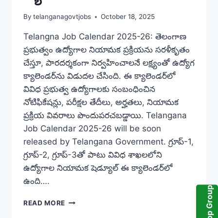
By
telanganagovtjobs
October 18, 2025
Telangna Job Calendar 2025-26: తెలంగాణ
ప్రభుత్వం ఉద్యోగాల నియామక ప్రక్రియను సరళీకృతం
చేస్తూ, పారదర్శకంగా నిర్వహించాలనే లక్ష్యంతో ఉద్యోగ
క్యాలెండర్‌ను విడుదల చేసింది. ఈ క్యాలెండర్‌లో
వివిధ ప్రభుత్వ ఉద్యోగాలకు సంబంధించిన
నోటిఫికేషన్లు, పరీక్షల తేదీలు, అర్హతలు, నియామక
ప్రక్రియ వివరాలు పొందుపరచబడ్డాయి. Telangana
Job Calendar 2025-26 will be soon
released by Telangana Government. గ్రూప్-1,
గ్రూప్-2, గ్రూప్-3తో పాటు వివిధ శాఖలలోని
ఉద్యోగాల నియామక షెడ్యూల్ ఈ క్యాలెండర్‌లో
ఉంది….
WhatsApp Group
TELANGANA
READ MORE
JOB