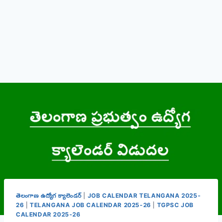
తెలంగాణ ఉద్యోగ క్యాలెండర్
|
JOB CALENDAR TELANGANA 2025-
26
|
TELANGANA JOB CALENDAR 2025-26
|
TGPSC JOB
CALENDAR 2025-26