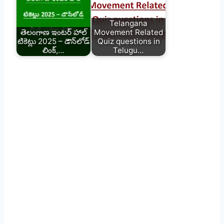
Telangana
తెలంగాణ ఇంటర్ హాల్
Movement Related
టికెట్లు 2025 – డౌన్‌లోడ్
Quiz questions in
లింక్,…
Telugu…