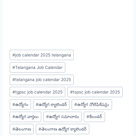
Post
#
job calendar 2025 telangana
Tags:
#
Telangana Job Calendar
#
telangana job calendar 2025
#
tgpsc job calendar 2025
#
tspsc job calendar 2025
#
ఉద్యోగం
#
ఉద్యోగ క్యాలెండర్
#
ఉద్యోగ నోటిఫికేషన్లు
#
ఉద్యోగ వార్తలు
#
ఉద్యోగ సమాచారం
#
కేలండర్
#
తెలంగాణ
#
తెలంగాణ ఉద్యోగ క్యాలెండర్