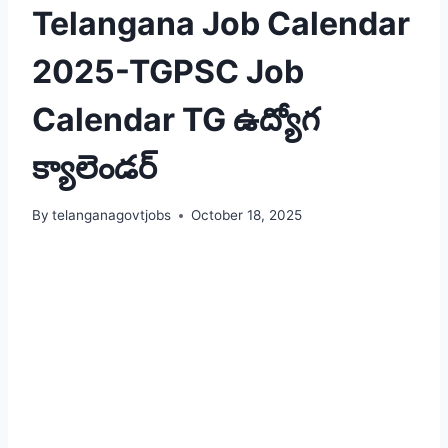
Telangana Job Calendar
2025-TGPSC Job
Calendar TG ఉద్యోగ
క్యాలెండర్
By
telanganagovtjobs
October 18, 2025