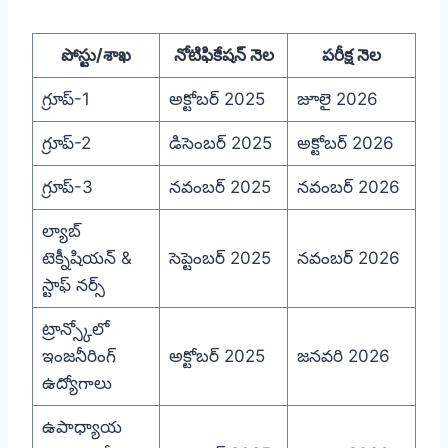
పోస్టు/శాఖ
నోటిఫికేషన్ నెల
పరీక్ష నెల
గ్రూప్-1
అక్టోబర్ 2025
జూలై 2026
గ్రూప్-2
డిసెంబర్ 2025
అక్టోబర్ 2026
గ్రూప్-3
నవంబర్ 2025
నవంబర్ 2026
ల్యాబ్
టెక్నీషియన్ &
సెప్టెంబర్ 2025
నవంబర్ 2026
స్టాఫ్ నర్స్
ట్రాన్స్కోలో
ఇంజనీరింగ్
అక్టోబర్ 2025
జనవరి 2026
ఉద్యోగాలు
ఉపాధ్యాయ