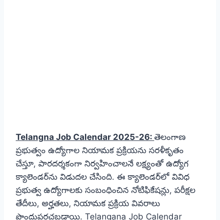
Telangna Job Calendar 2025-26:
తెలంగాణ
ప్రభుత్వం ఉద్యోగాల నియామక ప్రక్రియను సరళీకృతం
చేస్తూ, పారదర్శకంగా నిర్వహించాలనే లక్ష్యంతో ఉద్యోగ
క్యాలెండర్‌ను విడుదల చేసింది. ఈ క్యాలెండర్‌లో వివిధ
ప్రభుత్వ ఉద్యోగాలకు సంబంధించిన నోటిఫికేషన్లు, పరీక్షల
తేదీలు, అర్హతలు, నియామక ప్రక్రియ వివరాలు
పొందుపరచబడ్డాయి. Telangana Job Calendar