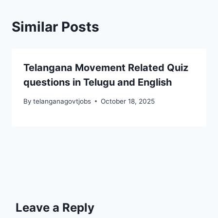
Similar Posts
Telangana Movement Related Quiz
questions in Telugu and English
By
telanganagovtjobs
October 18, 2025
Leave a Reply