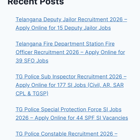
Recent Posts
Telangana Deputy Jailor Recruitment 2026 –
Apply Online for 15 Deputy Jailor Jobs
Telangana Fire Department Station Fire
Officer Recruitment 2026 – Apply Online for
39 SFO Jobs
TG Police Sub Inspector Recruitment 2026 –
Apply Online for 177 SI Jobs (Civil, AR, SAR
CPL & TGSP)
TG Police Special Protection Force SI Jobs
2026 – Apply Online for 44 SPF SI Vacancies
TG Police Constable Recruitment 2026 –