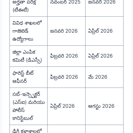
అర్హతా పరీక్ష
నవంబర్ 2025
జనవరి 2026
(టీఈటీ)
వివిధ శాఖలలో
గాజెటెడ్
జనవరి 2026
ఏప్రిల్ 2026
ఉద్యోగాలు
జిల్లా ఎంపిక
ఫిబ్రవరి 2026
ఏప్రిల్ 2026
కమిటీ (డిఎస్సీ)
ఫారెస్ట్ బీట్
ఫిబ్రవరి 2026
మే 2026
ఆఫీసర్
సబ్-ఇన్స్పెక్టర్
(ఎస్ఐ) మరియు
ఏప్రిల్ 2026
ఆగస్టు 2026
పోలీస్
కానిస్టేబుల్
డిగ్రీ కళాశాలల్లో